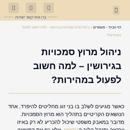
ילוג
תפריט
תוכן
עו"ד גירושין
ירושות וצוואות
אודות המשרד
דיני משפחה
שאלות ותשובות
צרו איתי קשר ישירות
דף הבית
»
מאמרים
»
ניהול מרוץ סמכויות בגירושין – למה חשוב לפעול
במהירות?
ניהול מרוץ סמכויות
בגירושין – למה חשוב
לפעול במהירות?
כאשר מגיעים לשלב בו בני זוג מחליטים להיפרד, אחד
הנושאים הקריטיים בתהליך הוא מרוץ הסמכויות.
מדובר במאבק משפטי שיכול להכריע לא רק באיזו