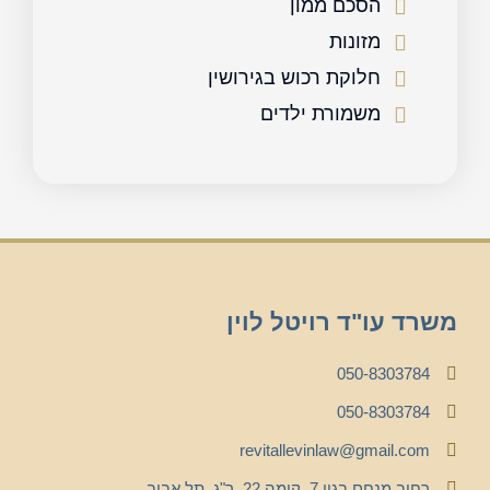
הסכם ממון
מזונות
חלוקת רכוש בגירושין
משמורת ילדים
משרד עו"ד רויטל לוין
050-8303784
050-8303784
revitallevinlaw@gmail.com
רחוב מנחם בגין 7, קומה 22, ר"ג, תל אביב