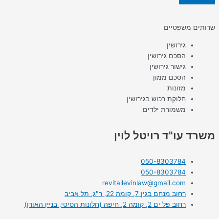
שרותים משפטיים
גירושין
הסכם גירושין
גישור גירושין
הסכם ממון
מזונות
חלוקת רכוש בגירושין
משמורת ילדים
משרד עו"ד רויטל לוין
050-8303784
050-8303784
revitallevinlaw@gmail.com
רחוב מנחם בגין 7, קומה 22, ר"ג, תל אביב
רחוב פל ים 2, קומה 2, חיפה (חלונות הסיטי, בניין האורן)