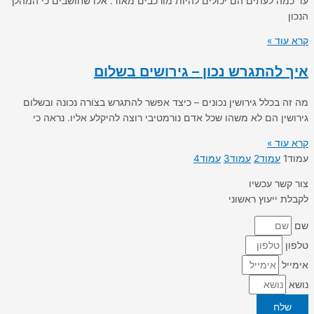
עד כמה לעתים הם יכולים להיות מורכבים מאוד. אלו שחושבים כי המהלך
הנכון
קרא עוד »
איך להתגרש נכון – גירושים בשלום
מה זה בכלל גירושין נכונים – כיצד אפשר להתגרש בצורה נכונה ובשלום
גירושין הם לא משהו שכל אדם נורמטיבי רוצה להיקלע אליו. נראה כי
קרא עוד »
עמוד
1
עמוד
2
עמוד
3
עמוד
4
צור קשר עכשיו
לקבלת ייעוץ ראשוני
שם
טלפון
אימייל
נושא
שלח