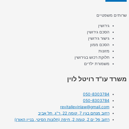
שרותים משפטיים
גירושין
הסכם גירושין
גישור גירושין
הסכם ממון
מזונות
חלוקת רכוש בגירושין
משמורת ילדים
משרד עו"ד רויטל לוין
050-8303784
050-8303784
revitallevinlaw@gmail.com
רחוב מנחם בגין 7, קומה 22, ר"ג, תל אביב
רחוב פל ים 2, קומה 2, חיפה (חלונות הסיטי, בניין האורן)