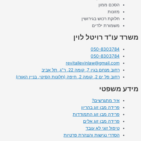
הסכם ממון
מזונות
חלוקת רכוש בגירושין
משמורת ילדים
משרד עו"ד רויטל לוין
050-8303784
050-8303784
revitallevinlaw@gmail.com
רחוב מנחם בגין 7, קומה 22, ר"ג, תל אביב
רחוב פל ים 2, קומה 2, חיפה (חלונות הסיטי, בניין האורן)
מידע משפטי
איך מתגרשים?
פרידה מבן זוג בהריון
פרידה מבן זוג התמודדות
פרידה מבן זוג אלים
טיפול זוגי לא עובד
הסדרי נגישות והצהרת פרטיות